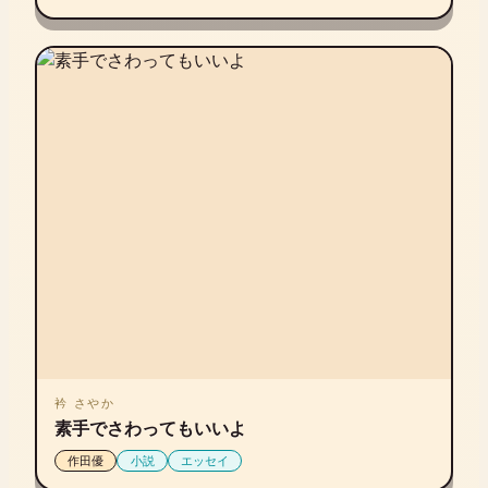
衿 さやか
素手でさわってもいいよ
作田優
小説
エッセイ