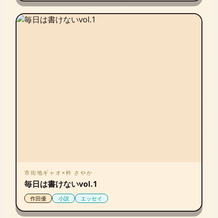
市街地ギャオ×衿 さやか
毎日は書けないvol.1
作田優
小説
エッセイ