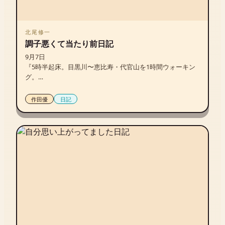
北尾修一
調子悪くて当たり前日記
9月7日

『5時半起床。目黒川〜恵比寿・代官山を1時間ウォーキン
グ。

朝ごはん、食パン、ミルクティー。

午前10時、稲垣えみ子さんと大原扁理さんが来社。4時間ほ
作田優
日記
ど話す。

昼ごはん、麺屋なかじまでスタミナ焼肉定食＋半ラーメン
（1,000円）。

ひらいめぐみさん第二稿、読了。かなり良くなった。あと
一息。

19時半、麻布十番で文藝春秋・浅井さんから「快気祝
い」。会った瞬間、痩せたと言われた。途中、ストーマの
話になり「良かったねー、人工肛門にならなくて」と言わ
れて一瞬言葉に詰まる。

2軒目のバーに向かう途中、愛犬を散歩中の橘ケンチさん
（EXILE）と偶然会う。「北尾さん、お久しぶりです！」っ
て、橘ケンチさんの人の顔と名前を覚える能力、分けてほ