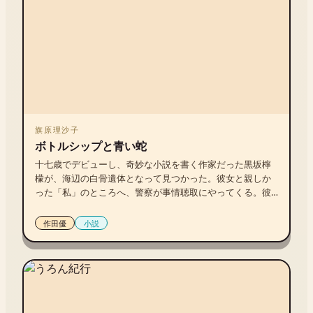
旗原理沙子
ボトルシップと青い蛇
十七歳でデビューし、奇妙な小説を書く作家だった黒坂檸
檬が、海辺の白骨遺体となって見つかった。彼女と親しか
った「私」のところへ、警察が事情聴取にやってくる。彼
女について語りだした私は、靖国神社を襲った奇妙なテロ
リズムとの不可解な関係性にたどり着く。事件と彼女の死
作田優
小説
とのあいだに、どのような関係があったのか。梶井基次郎
の石碑、ポルトガル船、一足の革靴、メタンフェタミン、
大雨の喫茶店。事物が謎と奇縁を呼び、物語ることの謎を
解き明かしていく。