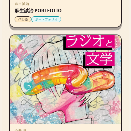
麻生誠治
麻生誠治 PORTFOLIO
作田優
ポートフォリオ
今井 楓