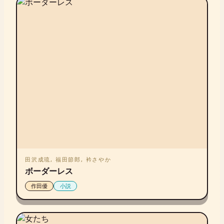
田沢成琉, 福田節郎, 衿さやか
ボーダーレス
作田優
小説