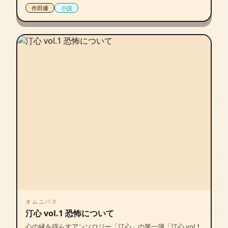
作田優
小説
オムニバス
汀心 vol.1 恐怖について
心の縁を揺らすアンソロジー「汀心」の第一弾「汀心 vol.1 