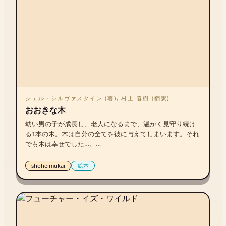
取り乱さなかったのは、「現実感がなかったから」だけで
はたぶんなくて。もともと両親ともにガンで60歳前後で死
んでいるので、自分もきっと長生きはしない、という予想
は20代の頃からしていた。それに、検査前からなんとなー
く嫌な予感がしていて、最悪の事態はどこかで想定してい
た。

（中略）

　寝る前に洗面所に行ったら、青に「あのさ、明日死ぬ確
率はボスも青も同じって知ってた？」と言われた。

「おー、ほんとだね。おやすみー」

シェル・シルヴァスタイン (著), 村上 春樹 (翻訳)
「おやすみー」

おおきな木
　寝室に戻りベッドにダイブし、１分後に眠る。
幼い男の子が成長し、老人になるまで、温かく見守り続け
る1本の木。木は自分の全てを彼に与えてしまいます。それ
でも木は幸せでした…。

無償の愛が心にしみる村上春樹訳の世界的名作絵本。
shoheimukai
絵本