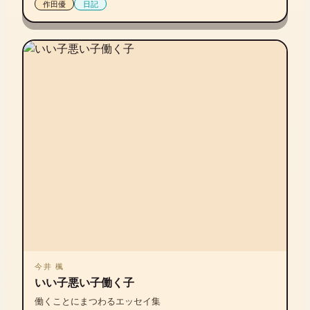
作田優
日記
今井 楓
いい子悪い子働く子
働くことにまつわるエッセイ集