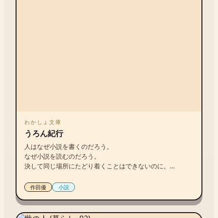
わかしょ文庫
うろん紀行
人はなぜ小説を書くのだろう。

なぜ小説を読むのだろう。

決して同じ場所にたどり着くことはできないのに。

〝平和島のブローティガン”

作田優
小説
わかしょ文庫による《小説を読む物語》