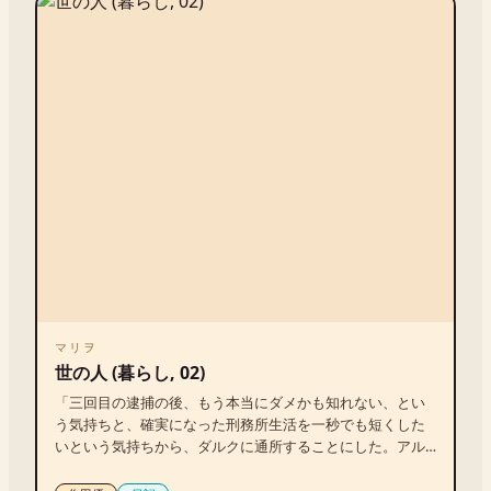
マリヲ
世の人 (暮らし, 02)
「三回目の逮捕の後、もう本当にダメかも知れない、とい
う気持ちと、確実になった刑務所生活を一秒でも短くした
いという気持ちから、ダルクに通所することにした。アル
バイトとダルクを両立させていること（社会生活に問題が
なく薬物依存を認めその治療にあたっていること）、家