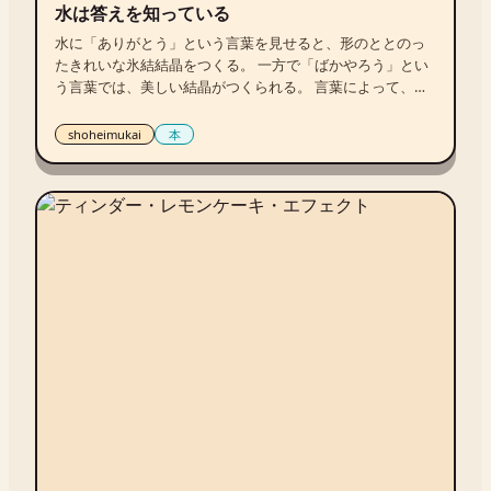
水は答えを知っている
水に「ありがとう」という言葉を見せると、形のととのっ
たきれいな氷結結晶をつくる。 一方で「ばかやろう」とい
う言葉では、美しい結晶がつくられる。 言葉によって、声
によって、写真によって、まったく違う顔を見せる氷結結
晶は、私たちに「どう生きるか」というメッセージを伝え
shoheimukai
本
てくれる。 日本のみならず世界に衝撃を与えた話題の書
が、満を持しての文庫化！