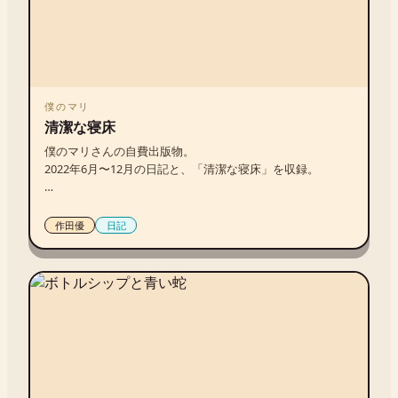
僕のマリ
清潔な寝床
僕のマリさんの自費出版物。

2022年6月〜12月の日記と、「清潔な寝床」を収録。

「コロナに罹患する前の元気なとき、罹患したときのこ
作田優
日記
と、そして後遺症で体調不良が続いた半年間の記録です。
七歳上のパートナーと暮らしながら、街歩きする楽しさ、
日々のごはんや喫茶店巡り、二人でコロナに罹った時の身
体のあつさ、結婚の挨拶に行った真夏の暑い日、居酒屋で
べろべろになるまで飲んだ日、鬱がひどく屋上で泣いてい
た日……。過ぎ去った日々の記録を読み返しながら、「人を
大事にするってなんだろう」と考えていました。その答え
は、日記を編んでようやくわかった気がします。」（僕の