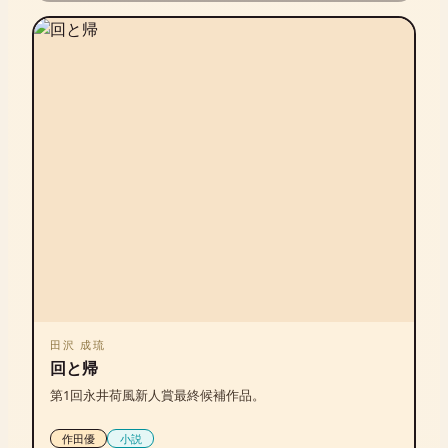
田沢 成琉
回と帰
第1回永井荷風新人賞最終候補作品。
作田優
小説