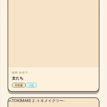
奥野 紗世子
女たち
作田優
小説