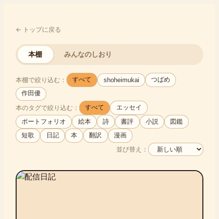
← トップに戻る
本棚
みんなのしおり
本棚で絞り込む：
すべて
つばめ
shoheimukai
作田優
本のタグで絞り込む：
すべて
エッセイ
ポートフォリオ
絵本
詩
書評
小説
図鑑
短歌
日記
本
翻訳
漫画
並び替え：