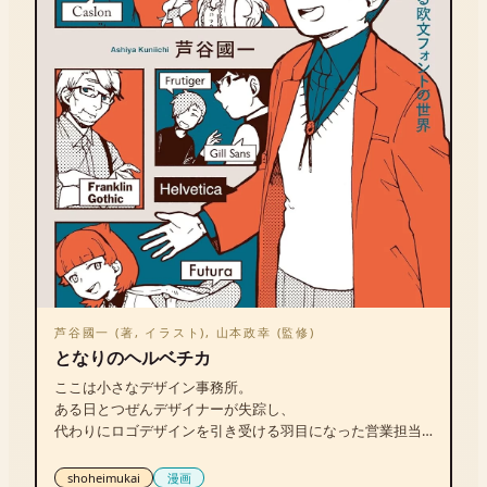
芦谷國一 (著, イラスト), 山本政幸 (監修)
となりのヘルベチカ
ここは小さなデザイン事務所。

ある日とつぜんデザイナーが失踪し、

代わりにロゴデザインを引き受ける羽目になった営業担当
の丸栖(まるす)。

書体知識ゼロのまま悩む彼女のもとに現れたのは……。
shoheimukai
漫画