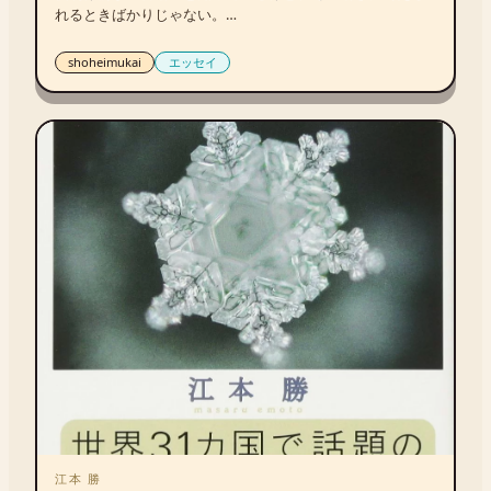
れるときばかりじゃない。

失われたもの、時間、そして人びと。

個人史と世界史の両方に分け入りながら、迷いと痛みの深
shoheimukai
エッセイ
みのなかに光を見つける心揺さぶる哲学的エッセイ。
江本 勝