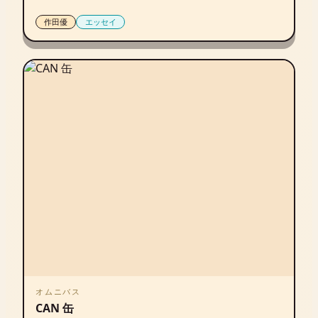
作田優
エッセイ
オムニバス
CAN 缶