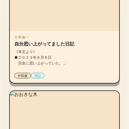
しい。

北尾修一
自分思い上がってました日記
《本文より》

●２０２３年６月６日

　完全に思い上がっていた。

　自分と百万年書房はしばらくこのまま続くと過信してい
た。

作田優
日記
　２年続けて健康診断の消化器検査がＥ判定だったので、
勇気をふり絞って恵比寿のクリニックで大腸内視鏡検査を
受けたら数十分後、「ガン腫瘍がありますね」と医師から
フランクに告げられた。

　マジか、貴様誰にでもこんな軽いノリでガン告知するん
か⁉　

　と、そっちに驚いた。

　この時、あんまりよく覚えていないんだけど「あ、そう
ですか」みたいなリアクションを自分はした（と思う）。