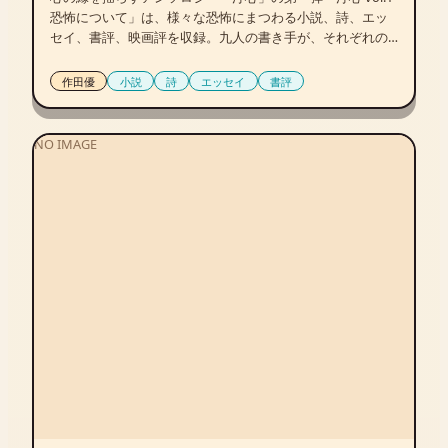
恐怖について」は、様々な恐怖にまつわる小説、詩、エッ
セイ、書評、映画評を収録。九人の書き手が、それぞれの
視点で恐怖を切り取る。一般的なホラーとは一味異なる、
新たな恐怖との向き合い方を提示する。
作田優
小説
詩
エッセイ
書評
NO IMAGE