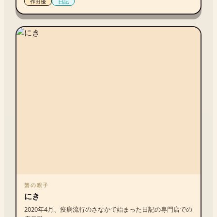
作田優
日記
族、友人との関係が良好であること（社会的な受け皿があ
ること）が、裁判において有利に働くらしいということを
プッシャーの友人に教えてもらったからだった。」(本文よ
り)
蟹の親子
にき
2020年4月、疫病流行のさなかで始まった日記の専門店での