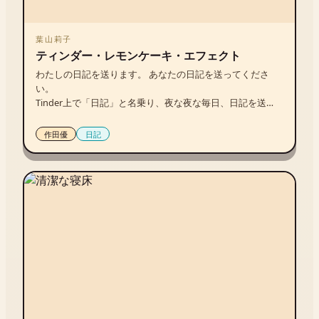
葉山莉子
ティンダー・レモンケーキ・エフェクト
わたしの日記を送ります。 あなたの日記を送ってくださ
い。

Tinder上で「日記」と名乗り、夜な夜な毎日、日記を送
る。 日記を交換するうちに、ひとりの男性に恋をした。

二〇二二年二月から一〇月までの　わたしの日記と、数日
作田優
日記
間の彼の日記。