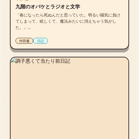
九階のオバケとラジオと文学
「春になったら死ぬんだと思っていた。明るい陽気に負け
てしまって、眩しくて、魔法みたいに消えちゃう気がし
た。」

ラジオ、花、五反田駅前の思い出、そして文学。

本を読みながら大人になった今、日常と仕事のあいだのさ
作田優
日記
まざまを古今東西の文学を通じて豊かな言葉で紡ぐ清新な
エッセイ。